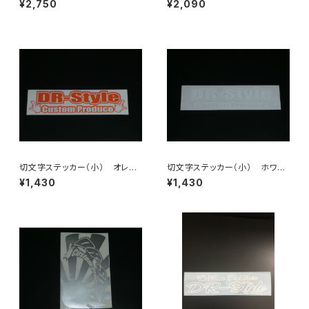
¥2,750
¥2,090
切文字ステッカー（小） オレン
切文字ステッカー（小） ホワイ
ジ
ト
¥1,430
¥1,430