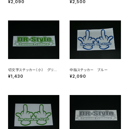
¥2,090
¥2,500
切文字ステッカー（小） グリー
中指ステッカー ブルー
ン
¥1,430
¥2,090