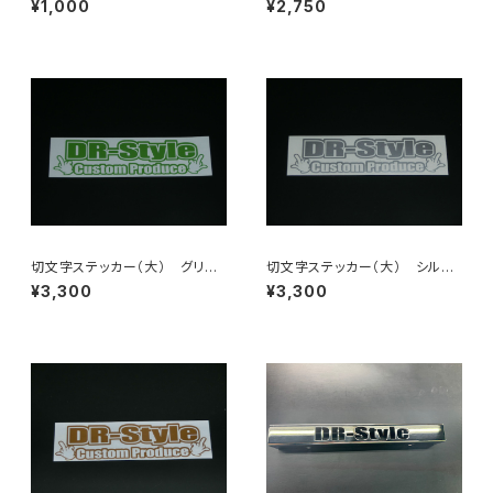
¥1,000
¥2,750
切文字ステッカー（大） グリー
切文字ステッカー（大） シルバ
ン
ー
¥3,300
¥3,300