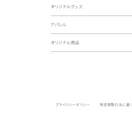
シャコタンステッカー
オリジナルグッズ
ハンコステッカー
アパレル
給油口ステッカーvol.2
オリジナル商品
給油口ステッカーvol.3
生足ステッカー
切文字ステッカーvol.2
プライバシーポリシー
特定商取引法に基
中指ステッカー