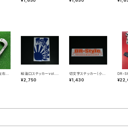
¥1,650
¥1,650
¥1,6
し）
左右セ
給油口ステッカーvol.3
切文字ステッカー（小）
DR-S
ブルー
オレンジ
ート
¥2,750
¥1,430
¥22