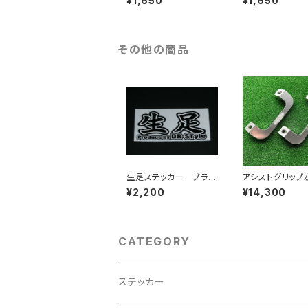
¥1,650
¥1,650
その他の商品
生足ステッカー ブラッ
アシストグリップ
ク（艶あり・艶なし）
ット
¥2,200
¥14,300
CATEGORY
ステッカー