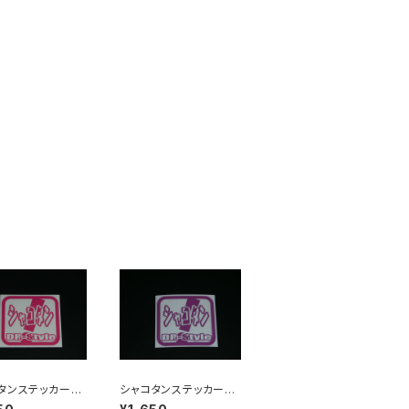
コタンステッカー
シャコタンステッカー
パープル