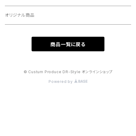
給油口ステッカーvol.2
オリジナル商品
給油口ステッカーvol.3
商品一覧に戻る
生足ステッカー
切文字ステッカーvol.2
© Custum Produce DR-Style オンラインショップ
Powered by
中指ステッカー
切文字ステッカー
カタカナステッカー